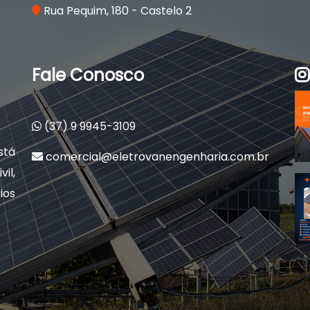
Rua Pequim, 180 - Castelo 2
Fale Conosco
(37) 9 9945-3109
stá
comercial@eletrovanengenharia.com.br
il,
ios